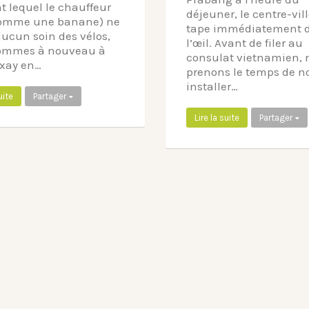
 lequel le chauffeur
déjeuner, le centre-vil
comme une banane) ne
tape immédiatement 
ucun soin des vélos,
l’œil. Avant de filer au
ommes à nouveau à
consulat vietnamien, 
xay en…
prenons le temps de n
installer…
uite
Partager
Lire la suite
Partager