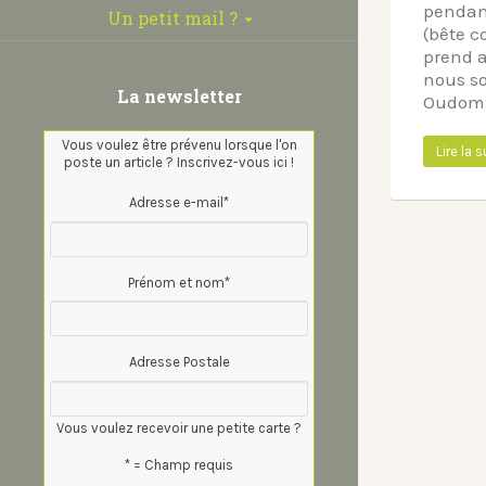
pendant
Un petit mail ?
(bête 
prend a
nous s
La newsletter
Oudom
Vous voulez être prévenu lorsque l'on
Lire la s
poste un article ? Inscrivez-vous ici !
Adresse e-mail
*
Prénom et nom
*
Adresse Postale
Vous voulez recevoir une petite carte ?
* = Champ requis