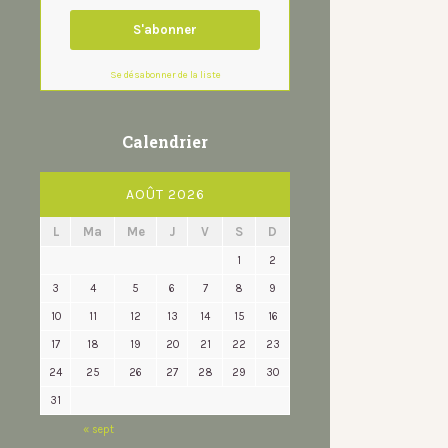
Se désabonner de la liste
Calendrier
AOÛT 2026
L
Ma
Me
J
V
S
D
1
2
3
4
5
6
7
8
9
10
11
12
13
14
15
16
17
18
19
20
21
22
23
24
25
26
27
28
29
30
31
« sept