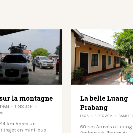
 sur la montagne
La belle Luang
Prabang
ETNAM
5 DÉC 2014
AN
LAOS
2 DÉC 2014
CAMILLE
214 km Après un
60 km Arrivés à Luang
 trajet en mini-bus
Prabang à l'heure du