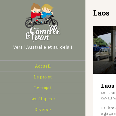
Laos
Vers l'Australie et au delà !
Accueil
Le projet
Laos
Le trajet
LAOS
/
VI
Les étapes
CAMILLEIV
181 km
Divers
agaçant