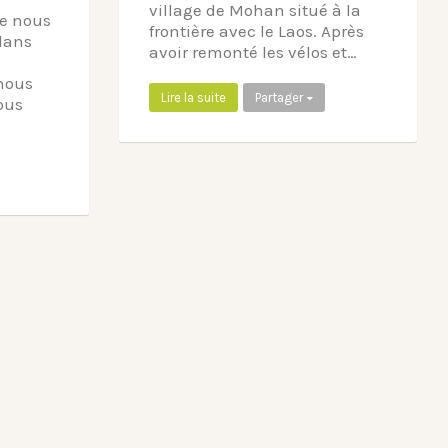
village de Mohan situé à la
le nous
frontière avec le Laos. Après
dans
avoir remonté les vélos et…
nous
Lire la suite
Partager
ous